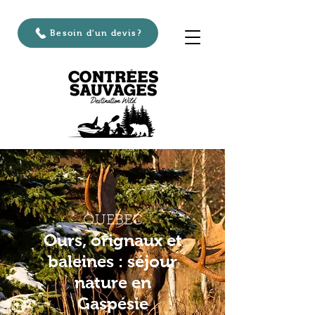
Besoin d'un devis?
QUEBEC
Ours, orignaux et
baleines : séjour
nature en
Gaspésie