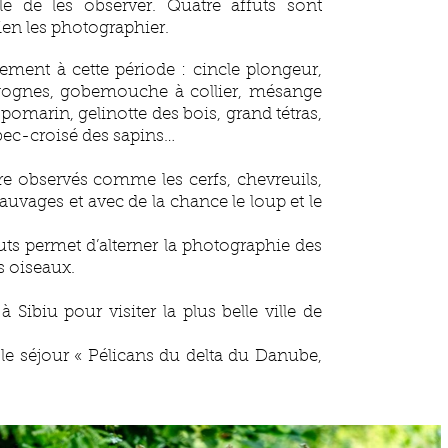
le de les observer. Quatre affuts sont
en les photographier.
ment à cette période : cincle plongeur,
cigognes, gobemouche à collier, mésange
 pomarin, gelinotte des bois, grand tétras,
 bec-croisé des sapins…
e observés comme les cerfs, chevreuils,
sauvages et avec de la chance le loup et le
uts permet d’alterner la photographie des
s oiseaux.
 Sibiu pour visiter la plus belle ville de
le séjour « Pélicans du delta du Danube,