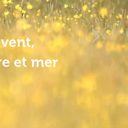
event,
re et mer