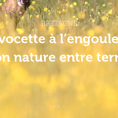
BRETAGNE
avocette à l’engoul
n nature entre ter