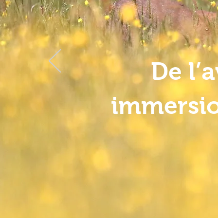
De l’
immersio